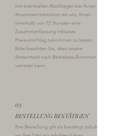
mit eventuellen Rückfragen bei Ihnen.
Ansonsten bemühen wir uns, Ihnen
innerhalb von 72 Stunden eine
Zusammenfassung inklusive
Preisvorschlag zukommen zu lassen.
Bitte beachten Sie, dass unsere
Antwortzeit nach Betriebsaufkommen
variieren kann.
03
BESTELLUNG BESTÄTIGEN
Ihre Bestellung gilt als bestätigt sobald
wir Ihre Zahlung erhalten haben.