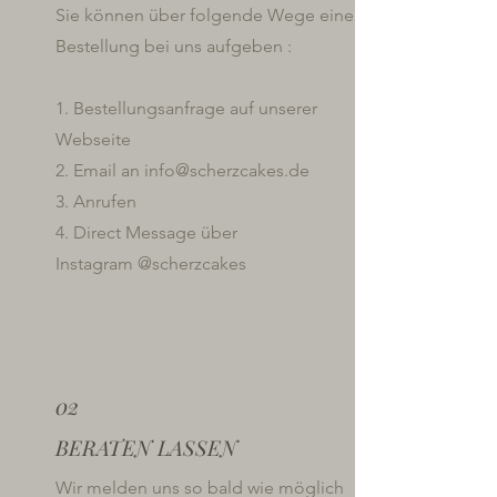
Sie können über folgende Wege eine
Bestellung bei uns aufgeben :
1. Bestellungsanfrage auf unserer
Webseite
2. Email an info@scherzcakes.de
3. Anrufen
4. Direct Message über
Instagram @scherzcakes
02
BERATEN LASSEN
Wir melden uns so bald wie möglich