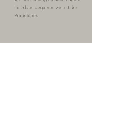
Erst dann beginnen wir mit der
Produktion.
04
GENIEßEN
Je nach Abmachung können Sie Ihre
Bestellung selbst abholen, oder ganz
bequem an Ihren Wunschort liefern
lassen.
​Dann bleibt nur noch eins zu tun:
Den einzigartigen Geschmack von
Scherz Cakes kosten und genießen.